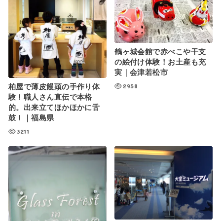
鶴ヶ城会館で赤べこや干支
の絵付け体験！お土産も充
実｜会津若松市
2958
柏屋で薄皮饅頭の手作り体
験！職人さん直伝で本格
的。出来立てほかほかに舌
鼓！｜福島県
3211