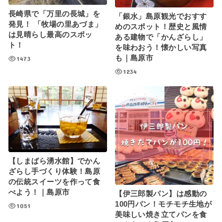
長崎県で「万里の長城」を
「銀水」島原観光でおすす
発見！ 「牧場の里あづま」
めのスポット！歴史と風情
は見晴らし最高のスポッ
ある建物で「かんざらし」
ト！
を味わおう！懐かしい写真
も｜島原市
1473
1234
【しまばら湧水館】でかん
ざらし手づくり体験！島原
の伝統スイーツを作って食
べよう！｜島原市
【伊三郎製パン】は感動の
100円パン！モチモチ生地が
1051
美味しい焼き立てパンを食