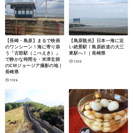
【長崎・島原】まるで映画
【島原観光】日本一海に近
のワンシーン！海に寄り添
い絶景駅！島原鉄道の大三
う「古部駅（こべえき）」
東駅へ！｜長崎県
で静かな時間を・米津玄師
1335
のCMジョージア撮影の地｜
長崎県
1126