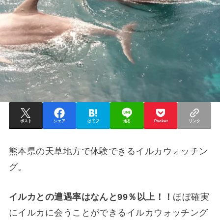
ポスト
シェア
はてブ
送る
Pocket
リンク
熊本県の天草地方で体験できるイルカウォッチン
グ。
イルカとの遭遇率はなんと99％以上！！
ほぼ確実
にイルカに会うことができるイルカウォッチング