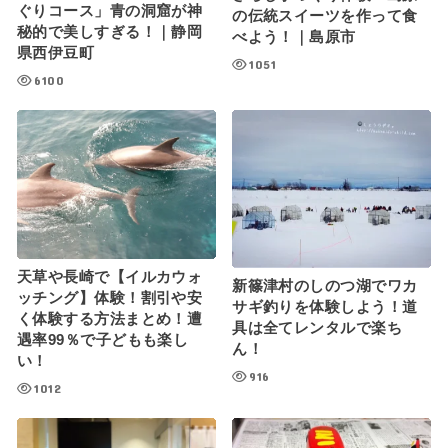
ぐりコース」青の洞窟が神
の伝統スイーツを作って食
秘的で美しすぎる！｜静岡
べよう！｜島原市
県西伊豆町
1051
6100
天草や長崎で【イルカウォ
新篠津村のしのつ湖でワカ
ッチング】体験！割引や安
サギ釣りを体験しよう！道
く体験する方法まとめ！遭
具は全てレンタルで楽ち
遇率99％で子どもも楽し
ん！
い！
916
1012