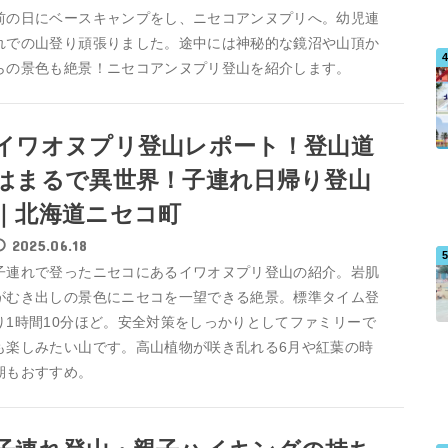
前の日にベースキャンプをし、ニセコアンヌプリへ。幼児連
れでの山登り頑張りました。途中には神秘的な鏡沼や山頂か
らの景色も絶景！ニセコアンヌプリ登山を紹介します。
イワオヌプリ登山レポート！登山道
はまるで異世界！子連れ日帰り登山
｜北海道ニセコ町
2025.06.18
子連れで登ったニセコにあるイワオヌプリ登山の紹介。岩肌
がむき出しの景色にニセコを一望できる絶景。標準タイム登
り1時間10分ほど。安全対策をしっかりとしてファミリーで
も楽しみたい山です。高山植物が咲き乱れる6月や紅葉の時
期もおすすめ。