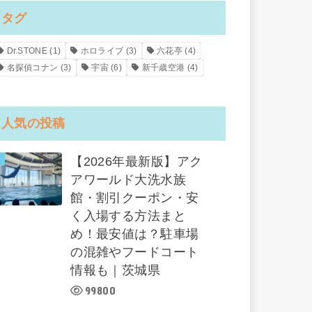
タグ
Dr.STONE
(1)
ホロライブ
(3)
六花亭
(4)
名探偵コナン
(3)
宇宙
(6)
新千歳空港
(4)
人気の投稿
【2026年最新版】アク
アワールド大洗水族
館・割引クーポン・安
く入場する方法まと
め！最安値は？駐車場
の混雑やフードコート
情報も｜茨城県
99800