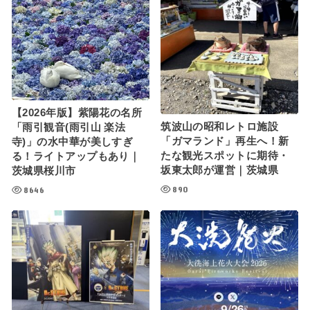
【2026年版】紫陽花の名所
筑波山の昭和レトロ施設
「雨引観音(雨引山 楽法
「ガマランド」再生へ！新
寺)」の水中華が美しすぎ
たな観光スポットに期待・
る！ライトアップもあり｜
坂東太郎が運営｜茨城県
茨城県桜川市
890
8646