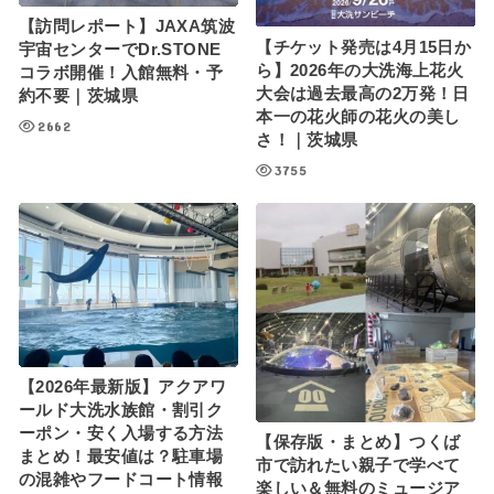
【訪問レポート】JAXA筑波
【チケット発売は4月15日か
宇宙センターでDr.STONE
ら】2026年の大洗海上花火
コラボ開催！入館無料・予
大会は過去最高の2万発！日
約不要｜茨城県
本一の花火師の花火の美し
2662
さ！｜茨城県
3755
【2026年最新版】アクアワ
ールド大洗水族館・割引ク
ーポン・安く入場する方法
【保存版・まとめ】つくば
まとめ！最安値は？駐車場
市で訪れたい親子で学べて
の混雑やフードコート情報
楽しい＆無料のミュージア