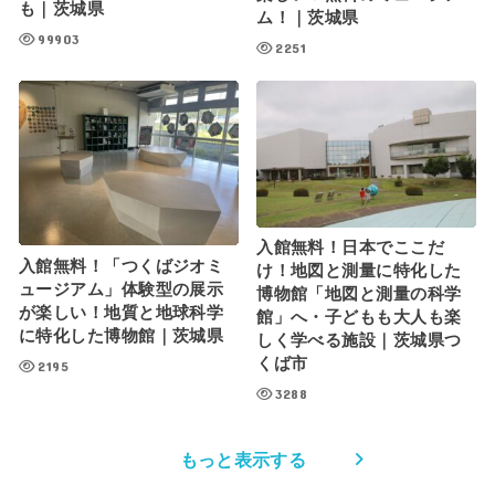
も｜茨城県
ム！｜茨城県
99903
2251
入館無料！日本でここだ
入館無料！「つくばジオミ
け！地図と測量に特化した
ュージアム」体験型の展示
博物館「地図と測量の科学
が楽しい！地質と地球科学
館」へ・子どもも大人も楽
に特化した博物館｜茨城県
しく学べる施設｜茨城県つ
くば市
2195
3288
もっと表示する