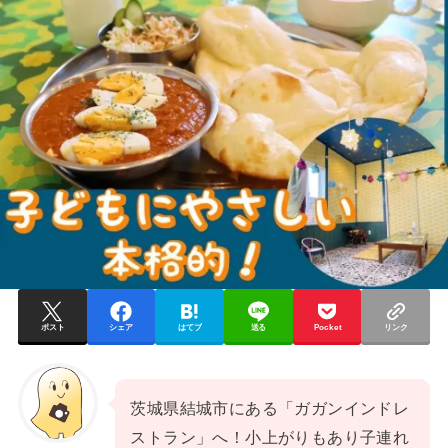
ポスト
シェア
はてブ
送る
Pocket
リンク
茨城県結城市にある「ガガンインドレ
ストラン」へ！小上がりもあり子連れ