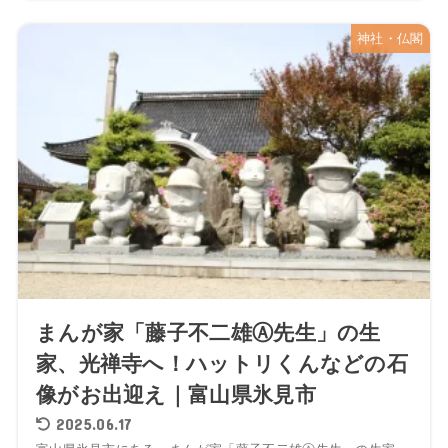
神社・仏閣
まんが家「藤子不二雄Ⓐ先生」の生
家、光禅寺へ！ハットリくんなどの石
像がお出迎え｜富山県氷見市
2025.06.17