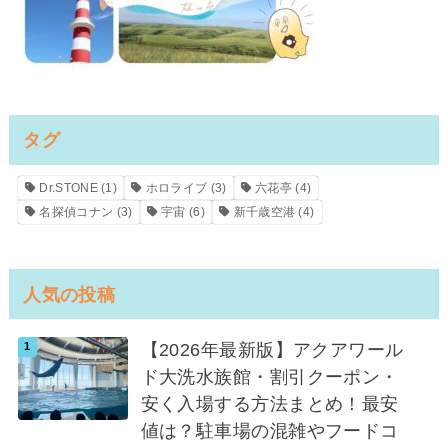
タグ
Dr.STONE
(1)
ホロライブ
(3)
六花亭
(4)
名探偵コナン
(3)
宇宙
(6)
新千歳空港
(4)
人気の投稿
【2026年最新版】アクアワール
ド大洗水族館・割引クーポン・
安く入場する方法まとめ！最安
値は？駐車場の混雑やフードコ