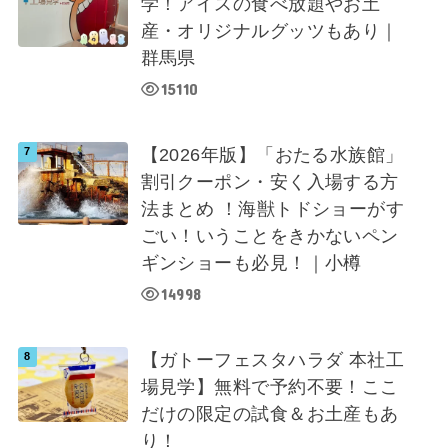
学！アイスの食べ放題やお土
産・オリジナルグッツもあり｜
群馬県
15110
【2026年版】「おたる水族館」
割引クーポン・安く入場する方
法まとめ ！海獣トドショーがす
ごい！いうことをきかないペン
ギンショーも必見！｜小樽
14998
【ガトーフェスタハラダ 本社工
場見学】無料で予約不要！ここ
だけの限定の試食＆お土産もあ
り！