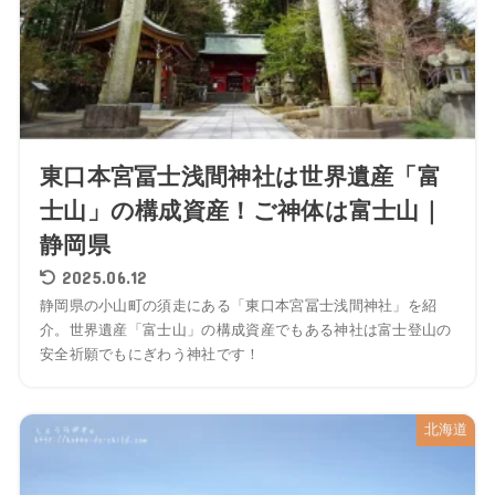
東口本宮冨士浅間神社は世界遺産「富
士山」の構成資産！ご神体は富士山｜
静岡県
2025.06.12
静岡県の小山町の須走にある「東口本宮冨士浅間神社」を紹
介。世界遺産「富士山」の構成資産でもある神社は富士登山の
安全祈願でもにぎわう神社です！
北海道