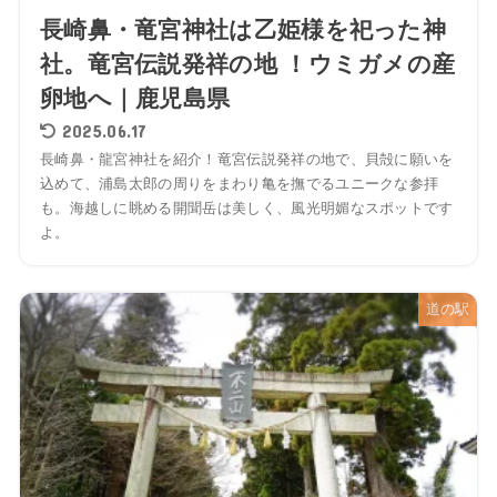
長崎鼻・竜宮神社は乙姫様を祀った神
社。竜宮伝説発祥の地 ！ウミガメの産
卵地へ｜鹿児島県
2025.06.17
長崎鼻・龍宮神社を紹介！竜宮伝説発祥の地で、貝殻に願いを
込めて、浦島太郎の周りをまわり亀を撫でるユニークな参拝
も。海越しに眺める開聞岳は美しく、風光明媚なスポットです
よ。
道の駅