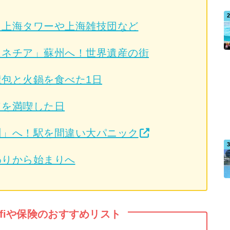
！上海タワーや上海雑技団など
ェネチア」蘇州へ！世界遺産の街
包と火鍋を食べた1日
ドを満喫した日
州」へ！駅を間違い大パニック
わりから始まりへ
fiや保険のおすすめリスト