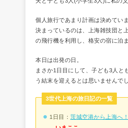
夫と子ども3人(小学生3人)に私の
個人旅行であまり計画は決めてい
決まっているのは、上海雑技団と上
の飛行機を利用し、格安の宿に泊
本日は出発の日。
まさか1日目にして、子ども3人と
う結末を迎えるとは思いませんで
3世代上海の旅日記の一覧
1日目：
茨城空港から上海へ
←いまここ