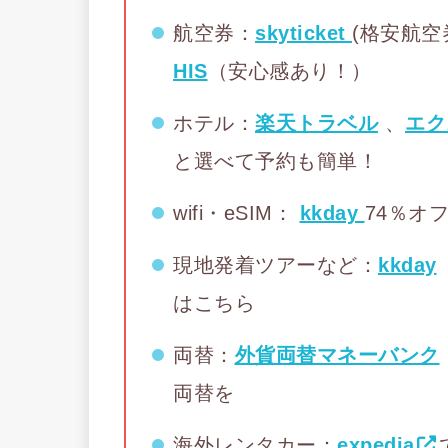
航空券：
skyticket
(格安航
HIS
（安心感あり！）
ホテル：
楽天トラベル
、
エク
と選べて予約も簡単！
wifi・eSIM：
kkday
74％オ
現地発着ツアーなど：
kkday
はこちら
両替：
外貨両替マネーバンク
両替を
海外レンタカー：
expedia