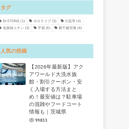
タグ
Dr.STONE
(1)
ホロライブ
(3)
六花亭
(4)
名探偵コナン
(3)
宇宙
(6)
新千歳空港
(4)
人気の投稿
【2026年最新版】アク
アワールド大洗水族
館・割引クーポン・安
く入場する方法まと
め！最安値は？駐車場
の混雑やフードコート
情報も｜茨城県
99833