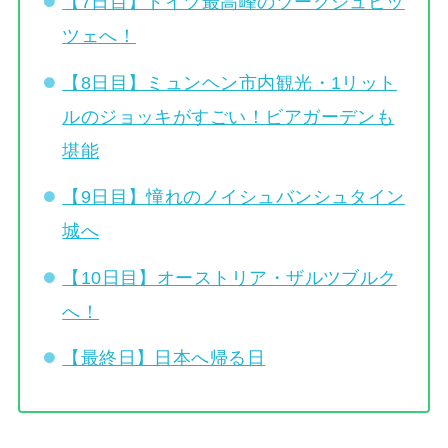
【7日目】ドイツ最高峰のツークシュピッ
ツェへ！
【8日目】ミュンヘン市内観光・1リット
ルのジョッキがすごい！ビアガーデンも
堪能
【9日目】憧れのノイシュバンシュタイン
城へ
【10日目】オーストリア・ザルツブルク
へ！
【最終日】日本へ帰る日