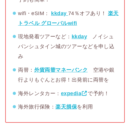
wifi・eSIM：
kkday
74％オフあり！
楽天
トラベル グローバルwifi
現地発着ツアーなど：
kkday
ノイシュ
バンシュタイン城のツアーなどを申し込
み
両替：
外貨両替マネーバンク
空港や銀
行よりもぐんとお得！出発前に両替を
海外レンタカー：
expedia
で予約！
海外旅行保険：
楽天損保
を利用