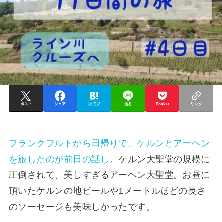
ポスト
シェア
はてブ
送る
Pocket
リンク
フランクフルトから日帰りで、ケルンとアーヘン
を旅したのが前日の話し
。ケルン大聖堂の規模に
圧倒されて、美しすぎるアーヘン大聖堂。お昼に
頂いたケルンの地ビールや1メートルほどの長さ
のソーセージも美味しかったです。