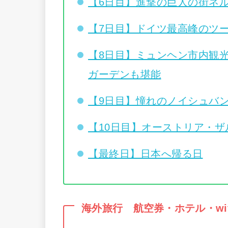
【6日目】進撃の巨人の街ネ
【7日目】ドイツ最高峰のツ
【8日目】ミュンヘン市内観
ガーデンも堪能
【9日目】憧れのノイシュバ
【10日目】オーストリア・ザ
【最終日】日本へ帰る日
海外旅行 航空券・ホテル・wi