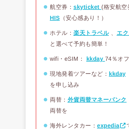
航空券：
skyticket
(格安航
HIS
（安心感あり！）
ホテル：
楽天トラベル
、
エク
と選べて予約も簡単！
wifi・eSIM：
kkday
74％オ
現地発着ツアーなど：
kkday
を申し込み
両替：
外貨両替マネーバンク
両替を
海外レンタカー：
expedia