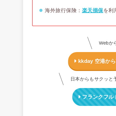
海外旅行保険：
楽天損保
を利
Webか
kkday 空港
日本からもサクッと予約
フランクフルト