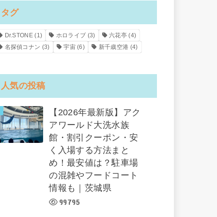
タグ
Dr.STONE
(1)
ホロライブ
(3)
六花亭
(4)
名探偵コナン
(3)
宇宙
(6)
新千歳空港
(4)
人気の投稿
【2026年最新版】アク
アワールド大洗水族
館・割引クーポン・安
く入場する方法まと
め！最安値は？駐車場
の混雑やフードコート
情報も｜茨城県
99795