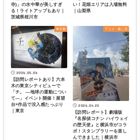
寺)」の水中華が美しすぎ
い！花畑エリアは入場無料
る！ライトアップもあり｜
｜山梨県
茨城県桜川市
東京都
アニメ・推し活
2026.05.06
【訪問レポートあり】六本
木の東京シティビューで
「チ。 ―地球の運動につい
て―」イベント開催！展望
台×作品で没入感たっぷり
2026.04.25
｜東京
【訪問レポート】劇場版
『名探偵コナン ハイウェイ
の堕天使』と横浜市がコラ
ボ！スタンプラリーを楽し
んできました｜横浜市