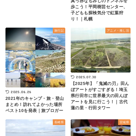
真っ赤なもみじのトンネルを
歩こう！平岡樹芸センター、
子どもも探検気分で紅葉狩
り！｜札幌
旅行記
アニメ・推し活
2025.07.30
【2025年】「鬼滅の刃」田ん
ぼアートがすごすぎる！埼玉
2025.06.26
県行田市に世界最大の田んぼ
2021年のキャンプ・旅・登山
アートを見に行こう！｜古代
まとめ！訪れてよかった場所
蓮の里・行田タワー
ベスト10を発表｜旅ブロガー
長崎県
宮城県