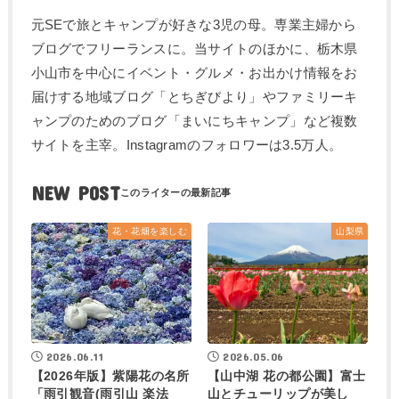
元SEで旅とキャンプが好きな3児の母。専業主婦から
ブログでフリーランスに。当サイトのほかに、栃木県
小山市を中心にイベント・グルメ・お出かけ情報をお
届けする地域ブログ「とちぎびより」やファミリーキ
ャンプのためのブログ「まいにちキャンプ」など複数
サイトを主宰。Instagramのフォロワーは3.5万人。
NEW POST
花・花畑を楽しむ
山梨県
2026.06.11
2026.05.06
【2026年版】紫陽花の名所
【山中湖 花の都公園】富士
「雨引観音(雨引山 楽法
山とチューリップが美し