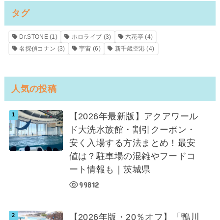
タグ
Dr.STONE
(1)
ホロライブ
(3)
六花亭
(4)
名探偵コナン
(3)
宇宙
(6)
新千歳空港
(4)
人気の投稿
【2026年最新版】アクアワール
ド大洗水族館・割引クーポン・
安く入場する方法まとめ！最安
値は？駐車場の混雑やフードコ
ート情報も｜茨城県
99812
【2026年版・20％オフ】「鴨川