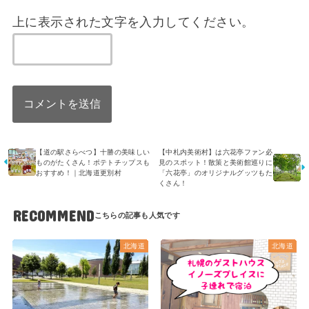
上に表示された文字を入力してください。
【道の駅さらべつ】十勝の美味しい
【中札内美術村】は六花亭ファン必
ものがたくさん！ポテトチップスも
見のスポット！散策と美術館巡りに
おすすめ！｜北海道更別村
「六花亭」のオリジナルグッツもた
くさん！
RECOMMEND
北海道
北海道