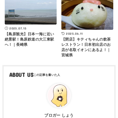
2025.07.15
2025.06.11
【島原観光】日本一海に近い
【閉店】キティちゃんの飲茶
絶景駅！島原鉄道の大三東駅
レストラン！日本初出店のお
へ！｜長崎県
店が名取イオンにあるよ！｜
宮城県
ABOUT US
ブロガー しょう