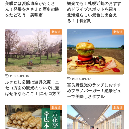
美唄には炭鉱遺産がたくさ
観光でも！札幌近郊のおすす
ん！発展をささえた歴史の跡
めドライブスポットを紹介！
をたどろう｜美唄市
北海道らしい景色に出会え
る！｜長沼町
北海道
北海道
2025.09.15
2025.09.17
ふきだし公園は遊具充実！ニ
富良野観光のランチにおすす
セコ方面の観光のついでに遊
めフラノバーガー！絶景ビュ
ばせるならここ！|ニセコ方面
ーで美味しさダブル
北海道
北海道