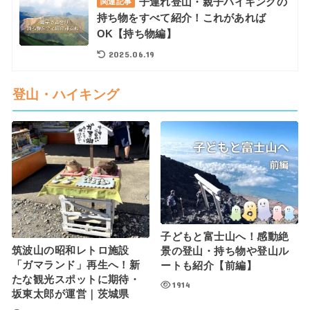
子連れ登山・親子ハイキングの
関連記事
持ち物をすべて紹介！これがあれば
OK【持ち物編】
2025.06.19
登山・ハイキング
子どもと富士山へ！感動絶
筑波山の昭和レトロ施設
景の登山・持ち物や登山ル
「ガマランド」再生へ！新
ートも紹介【前編】
たな観光スポットに期待・
1914
坂東太郎が運営｜茨城県