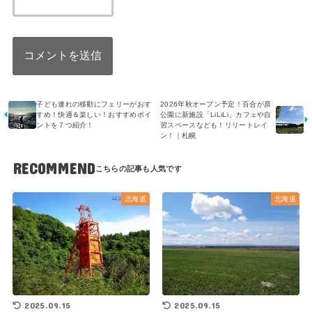
子ども連れの移動にフェリーがおす
2026年秋オープン予定！百合が原
すめ！快適＆楽しい！おすすめポイ
公園に新施設「LiLiLi」カフェや自
ントを７つ紹介！
習スペースなども！リリートレイ
ン！｜札幌
RECOMMEND
北海道
北海道
2025.09.15
2025.09.15