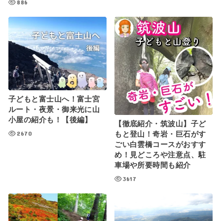
886
子どもと富士山へ！富士宮
ルート・夜景・御来光に山
小屋の紹介も！【後編】
【徹底紹介・筑波山】子ど
2670
もと登山！奇岩・巨石がす
ごい白雲橋コースがおすす
め！見どころや注意点、駐
車場や所要時間も紹介
3617