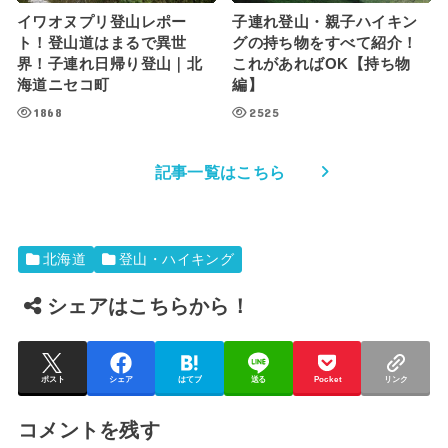
イワオヌプリ登山レポー
子連れ登山・親子ハイキン
ト！登山道はまるで異世
グの持ち物をすべて紹介！
界！子連れ日帰り登山｜北
これがあればOK【持ち物
海道ニセコ町
編】
1868
2525
記事一覧はこちら
北海道
登山・ハイキング
シェアはこちらから！
ポスト
シェア
はてブ
送る
Pocket
リンク
コメントを残す