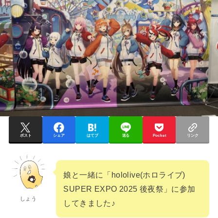
ポスト
シェア
はてブ
送る
Pocket
リンク
娘と一緒に「hololive(ホロライブ)
SUPER EXPO 2025 後夜祭」に参加
しょう
してきました♪