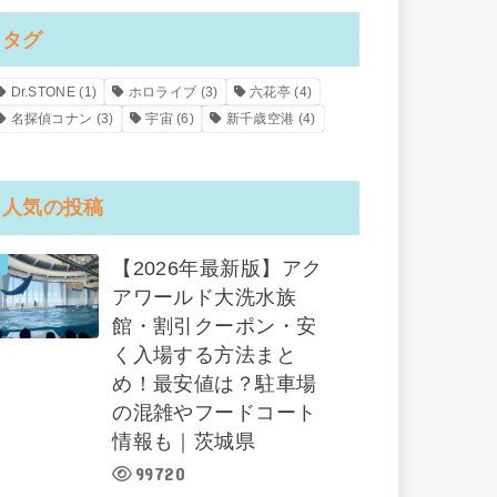
タグ
Dr.STONE
(1)
ホロライブ
(3)
六花亭
(4)
名探偵コナン
(3)
宇宙
(6)
新千歳空港
(4)
人気の投稿
【2026年最新版】アク
アワールド大洗水族
館・割引クーポン・安
く入場する方法まと
め！最安値は？駐車場
の混雑やフードコート
情報も｜茨城県
99720