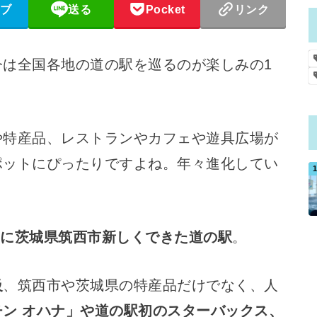
ブ
送る
Pocket
リンク
今は全国各地の道の駅を巡るのが楽しみの1
や特産品、レストランやカフェや遊具広場が
ポットにぴったりですよね。年々進化してい
。
7月に茨城県筑西市新しくできた道の駅
。
級
、筑西市や茨城県の特産品だけでなく、人
ン オハナ」や道の駅初のスターバックス、