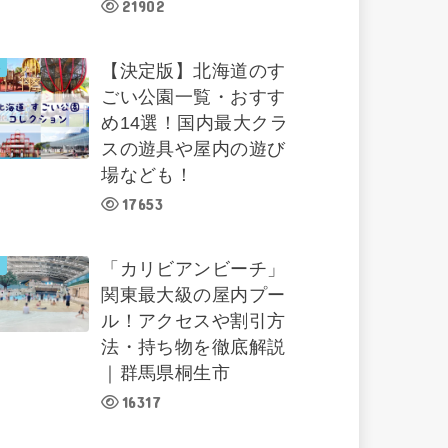
21902
【決定版】北海道のす
ごい公園一覧・おすす
め14選！国内最大クラ
スの遊具や屋内の遊び
場なども！
17653
「カリビアンビーチ」
関東最大級の屋内プー
ル！アクセスや割引方
法・持ち物を徹底解説
｜群馬県桐生市
16317