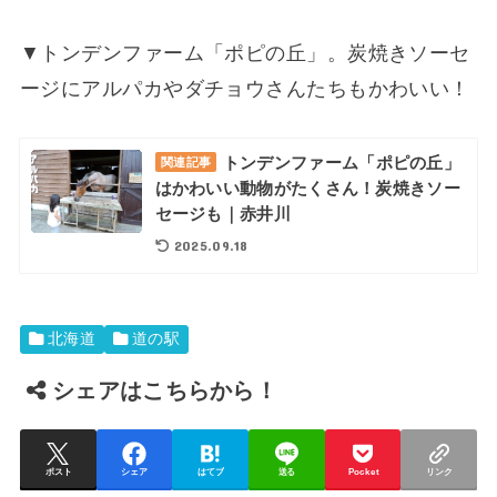
▼トンデンファーム「ポピの丘」。炭焼きソーセ
ージにアルパカやダチョウさんたちもかわいい！
トンデンファーム「ポピの丘」
関連記事
はかわいい動物がたくさん！炭焼きソー
セージも｜赤井川
2025.09.18
北海道
道の駅
シェアはこちらから！
ポスト
シェア
はてブ
送る
Pocket
リンク