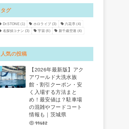
タグ
Dr.STONE
(1)
ホロライブ
(3)
六花亭
(4)
名探偵コナン
(3)
宇宙
(6)
新千歳空港
(4)
人気の投稿
【2026年最新版】アク
アワールド大洗水族
館・割引クーポン・安
く入場する方法まと
め！最安値は？駐車場
の混雑やフードコート
情報も｜茨城県
99682