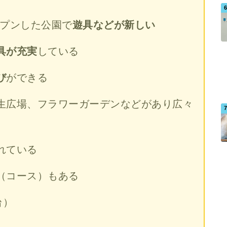
ープンした公園で
遊具などが新しい
具が充実
している
び
ができる
生広場、フラワーガーデンなどがあり広々
れている
（コース）もある
台）