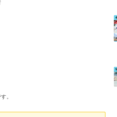
所
です。