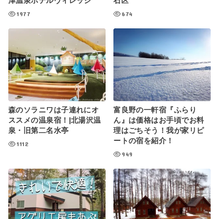
津温泉ホテルヴィレッジ
石区
1977
674
森のソラニワは子連れにオ
富良野の一軒宿『ふらり
ススメの温泉宿！|北湯沢温
ん』は価格はお手頃でお料
泉・旧第二名水亭
理はごちそう！我が家リピ
ートの宿を紹介！
1112
949