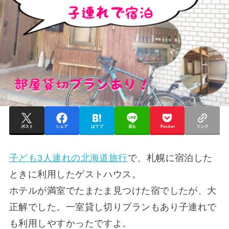
ポスト
シェア
はてブ
送る
Pocket
リンク
子ども3人連れの北海道旅行
で、札幌に宿泊した
ときに利用したゲストハウス。
ホテルが満室でたまたま見つけた宿でしたが、大
正解でした。一室貸し切りプランもあり子連れで
も利用しやすかったですよ。