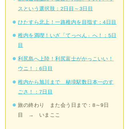
スという選択肢：2日目～3日目
ひたすら北上！一路稚内を目指す：4日目
稚内を満喫！いざ「てっぺん」へ！：5日
目
利尻島へ上陸！利尻富士がかっこいい！
ウニ！：6日目
稚内から旭川まで 秘境駅数日本一のす
ごさ！：7日目
旅の終わり また会う日まで：8～9日
目 →
いまここ