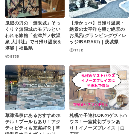
鬼滅の刃の「無限城」そっ
【湯かっぺ】日帰り温泉・
くり？無限城のモデルとい
絶景の太平洋を望む絶景の
われる旅館「会津芦ノ牧温
お風呂(グランピングヴィレ
泉 大川荘」で日帰り温泉を
ッジIBARAKI)｜茨城県
堪能｜福島県
1762
5735
草津温泉にあるおすすめホ
札幌で子連れOKのゲストハ
テル！プールもあり！アク
ウス！一室貸切プランあ
ティビティも充実#PR｜草
り！イノーズプレイス｜白