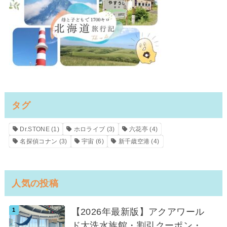
タグ
Dr.STONE
(1)
ホロライブ
(3)
六花亭
(4)
名探偵コナン
(3)
宇宙
(6)
新千歳空港
(4)
人気の投稿
【2026年最新版】アクアワール
ド大洗水族館・割引クーポン・