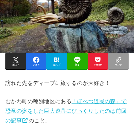
ポスト
シェア
はてブ
送る
Pocket
リンク
訪れた先をディープに旅するのが大好き！
むかわ町の穂別地区にある
「ほべつ道民の森」で
恐竜の姿をした巨大遊具にびっくりしたのは前回
の記事
のこと。