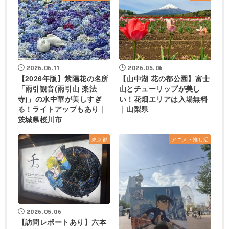
2026.06.11
2026.05.06
【2026年版】紫陽花の名所
【山中湖 花の都公園】富士
「雨引観音(雨引山 楽法
山とチューリップが美し
寺)」の水中華が美しすぎ
い！花畑エリアは入場無料
る！ライトアップもあり｜
｜山梨県
茨城県桜川市
東京都
アニメ・推し活
2026.05.06
【訪問レポートあり】六本