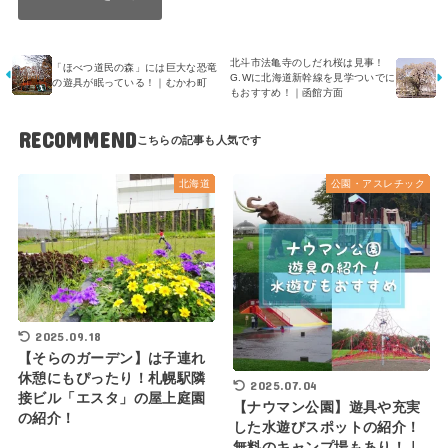
北斗市法亀寺のしだれ桜は見事！
「ほべつ道民の森」には巨大な恐竜
G.Wに北海道新幹線を見学ついでに
の遊具が眠っている！｜むかわ町
もおすすめ！｜函館方面
RECOMMEND
北海道
公園・アスレチック
2025.09.18
【そらのガーデン】は子連れ
休憩にもぴったり！札幌駅隣
2025.07.04
接ビル「エスタ」の屋上庭園
【ナウマン公園】遊具や充実
の紹介！
した水遊びスポットの紹介！
無料のキャンプ場もあり！｜