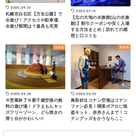
2025.09.12
2025.07.14
札幌市白石区【万生公園】で
【北の大地の水族館(山の水族
水遊び！アクセスや駐車場、
館)】割引クーポンや安く入場
水遊び期間は？遊具も充実
する方法まとめ｜訪れての感
想と口コミも
北海道
鳥取県
2025.09.26
2026.04.25
※営業終了※新千歳空港の無
鳥取砂丘コナン空港はコナン
料の遊び場！ドラえもんキッ
ファン必見！喫茶ポアロに怪
ズフリーゾーン、どら焼きの
盗キット、赤井さんまで！コ
滑り台がかわいい!!
ナングッズをかうならここ