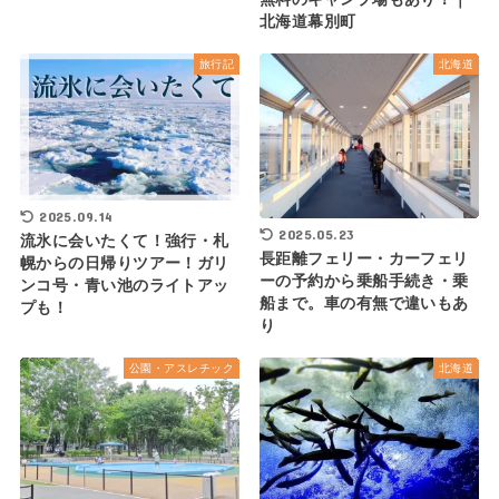
北海道幕別町
旅行記
北海道
2025.09.14
2025.05.23
流氷に会いたくて！強行・札
長距離フェリー・カーフェリ
幌からの日帰りツアー！ガリ
ーの予約から乗船手続き・乗
ンコ号・青い池のライトアッ
船まで。車の有無で違いもあ
プも！
り
公園・アスレチック
北海道