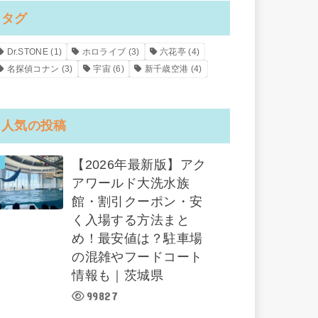
タグ
Dr.STONE
(1)
ホロライブ
(3)
六花亭
(4)
名探偵コナン
(3)
宇宙
(6)
新千歳空港
(4)
人気の投稿
【2026年最新版】アク
アワールド大洗水族
館・割引クーポン・安
く入場する方法まと
め！最安値は？駐車場
の混雑やフードコート
情報も｜茨城県
99827