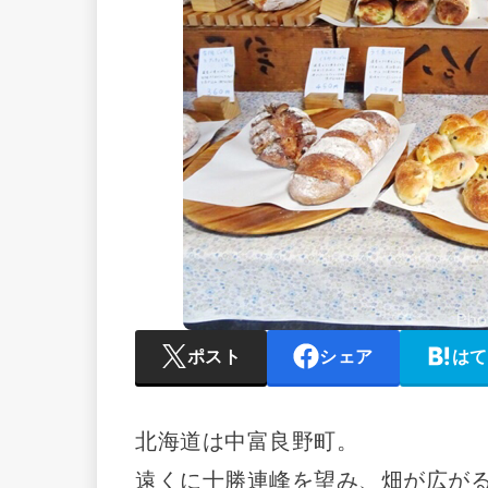
ポスト
シェア
はて
北海道は中富良野町。
遠くに十勝連峰を望み、畑が広が