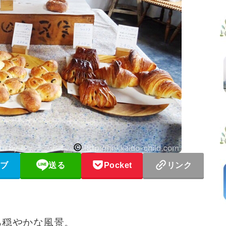
ブ
送る
Pocket
リンク
る穏やかな風景。