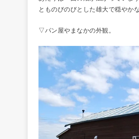
とものびのびとした雄大で穏やか
▽パン屋やまなかの外観。